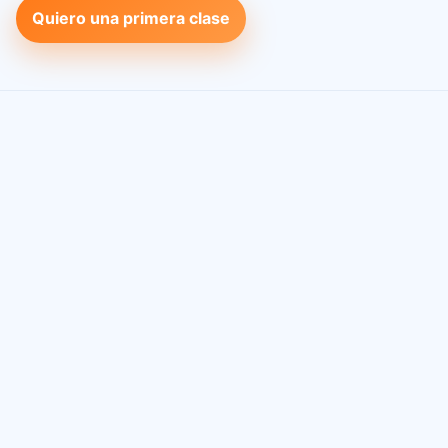
Quiero una primera clase
Clases particulares de inglés en Barcelona
— profesor a
domicilio y online.
Contacto directo:
/profesor-a-domicilio-barcelona-
contacto-email/
Clases en Nou Barris:
ver página del barrio
Diseño accesible, contraste suficiente, navegación por
teclado y respeto a preferencias de movimiento.
©
2026
— Barcelona -
Mapa de Sitio
- Powered By
Programador WordPress especializado en SEO