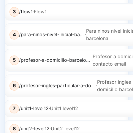
3
/flow1
·
Flow1
Para ninos nivel inici
4
/para-ninos-nivel-inicial-barcelona
·
barcelona
Profesor a domici
5
/profesor-a-domicilio-barcelona-contacto-email
·
contacto email
Profesor ingles 
6
/profesor-ingles-particular-a-domicilio-barcelona-nou-barris
·
domicilio barce
7
/unit1-level12
·
Unit1 level12
8
/unit2-level12
·
Unit2 level12